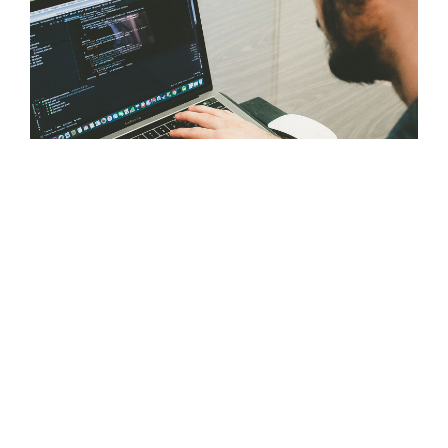
Udvikling af hjemmeside.
Hjemmesiden er ofte kundens første møde med din
virksomhed. Derfor skal en hjemmeside designes
med et formål om at formidle jeres unikke budskab.