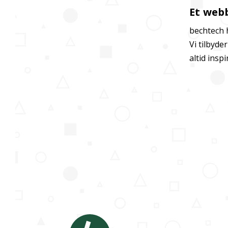
Et web
bechtech 
Vi tilbyde
altid insp