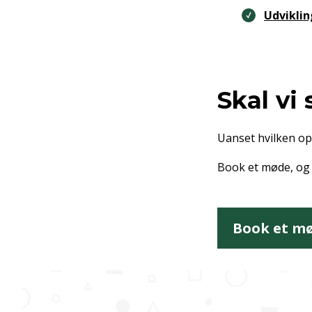
Udviklin
Skal vi
Uanset hvilken op
Book et møde, og 
Book et m