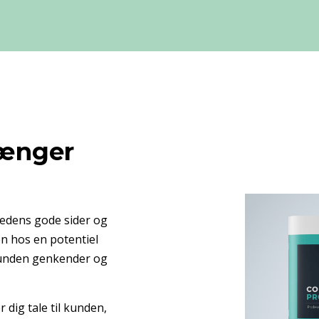
længer
edens gode sider og
en hos en potentiel
t kunden genkender og
r dig tale til kunden,