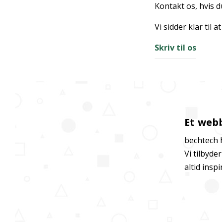
Kontakt os, hvis d
Vi sidder klar til a
Skriv til os
Et web
bechtech 
Vi tilbyde
altid insp