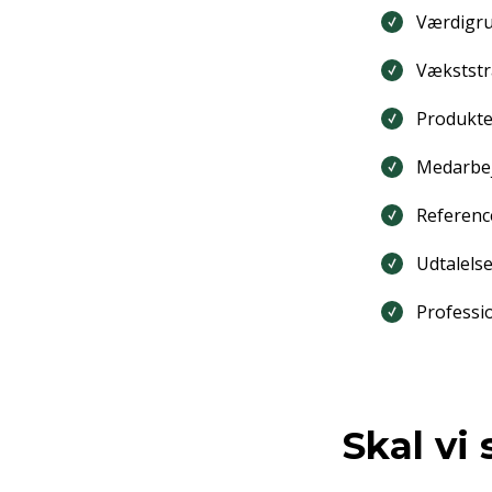
Værdigr
Vækststr
Produkter
Medarbej
Referenc
Udtalels
Professio
Skal vi