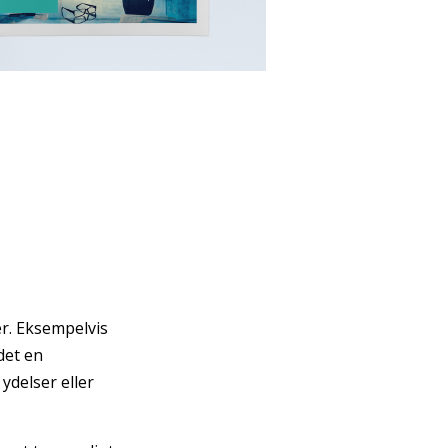
er. Eksempelvis
det en
delser eller