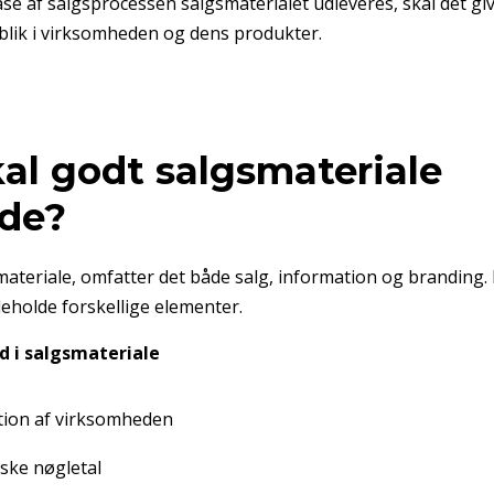
ase af salgsprocessen salgsmaterialet udleveres, skal det gi
lik i virksomheden og dens produkter.
al godt salgsmateriale
lde?
smateriale, omfatter det både salg, information og branding.
deholde forskellige elementer.
ld i salgsmateriale
tion af virksomheden
ke nøgletal