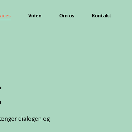
vices
Viden
Om os
Kontakt
E
rlænger dialogen og