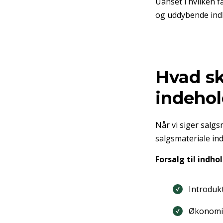
Uanset i hvilken f
og uddybende indb
Hvad sk
indeho
Når vi siger salg
salgsmateriale in
Forsalg til indho
Introduk
Økonomis