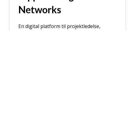
Networks
En digital platform til projektledelse,
arbejdsplanlægning og indrapportering fra
Eltels teknikere.
Vis mig mere